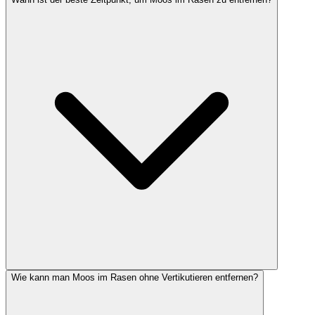
Wie kann man Moos im Rasen ohne Vertikutieren entfernen?
Der ideale Zeitpunkt ist das Frühjahr zwischen März und April. Der
Boden ist dann aufgetaut, die Bodentemperatur liegt über 10 °C und
der Rasen kann sich nach der Behandlung optimal erholen. Als