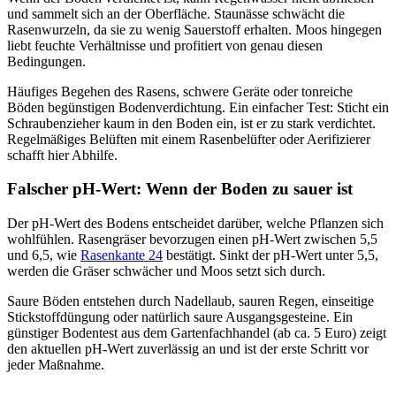
und sammelt sich an der Oberfläche. Staunässe schwächt die
Rasenwurzeln, da sie zu wenig Sauerstoff erhalten. Moos hingegen
liebt feuchte Verhältnisse und profitiert von genau diesen
Bedingungen.
Häufiges Begehen des Rasens, schwere Geräte oder tonreiche
Böden begünstigen Bodenverdichtung. Ein einfacher Test: Sticht ein
Schraubenzieher kaum in den Boden ein, ist er zu stark verdichtet.
Regelmäßiges Belüften mit einem Rasenbelüfter oder Aerifizierer
schafft hier Abhilfe.
Falscher pH-Wert: Wenn der Boden zu sauer ist
Der pH-Wert des Bodens entscheidet darüber, welche Pflanzen sich
wohlfühlen. Rasengräser bevorzugen einen pH-Wert zwischen 5,5
und 6,5, wie
Rasenkante 24
bestätigt. Sinkt der pH-Wert unter 5,5,
werden die Gräser schwächer und Moos setzt sich durch.
Saure Böden entstehen durch Nadellaub, sauren Regen, einseitige
Stickstoffdüngung oder natürlich saure Ausgangsgesteine. Ein
günstiger Bodentest aus dem Gartenfachhandel (ab ca. 5 Euro) zeigt
den aktuellen pH-Wert zuverlässig an und ist der erste Schritt vor
jeder Maßnahme.