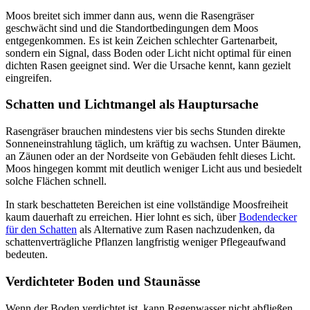
Moos breitet sich immer dann aus, wenn die Rasengräser
geschwächt sind und die Standortbedingungen dem Moos
entgegenkommen. Es ist kein Zeichen schlechter Gartenarbeit,
sondern ein Signal, dass Boden oder Licht nicht optimal für einen
dichten Rasen geeignet sind. Wer die Ursache kennt, kann gezielt
eingreifen.
Schatten und Lichtmangel als Hauptursache
Rasengräser brauchen mindestens vier bis sechs Stunden direkte
Sonneneinstrahlung täglich, um kräftig zu wachsen. Unter Bäumen,
an Zäunen oder an der Nordseite von Gebäuden fehlt dieses Licht.
Moos hingegen kommt mit deutlich weniger Licht aus und besiedelt
solche Flächen schnell.
In stark beschatteten Bereichen ist eine vollständige Moosfreiheit
kaum dauerhaft zu erreichen. Hier lohnt es sich, über
Bodendecker
für den Schatten
als Alternative zum Rasen nachzudenken, da
schattenverträgliche Pflanzen langfristig weniger Pflegeaufwand
bedeuten.
Verdichteter Boden und Staunässe
Wenn der Boden verdichtet ist, kann Regenwasser nicht abfließen