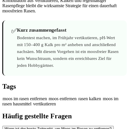
Kombination aus Vertikutieren, Kalken und regelmäßiger
Rasenpflege bleibt die wirksamste Strategie für einen dauerhaft
moosfreien Rasen.
✅
Kurz zusammengefasst
Bodentest machen, im Frühjahr vertikutieren, pH-Wert
mit 150–400 g Kalk pro m² anheben und anschließend
nachsäen. Mit diesem Vorgehen ist ein moosfreier Rasen
kein Wunschtraum, sondern ein erreichbares Ziel für
jeden Hobbygärtner.
Tags
moos im rasen entfernen
moos entfernen
rasen kalken
moos im
rasen hausmittel
vertikutieren
Häufig gestellte Fragen
Wann ist der beste Zeitpunkt, um Moos im Rasen zu entfernen?