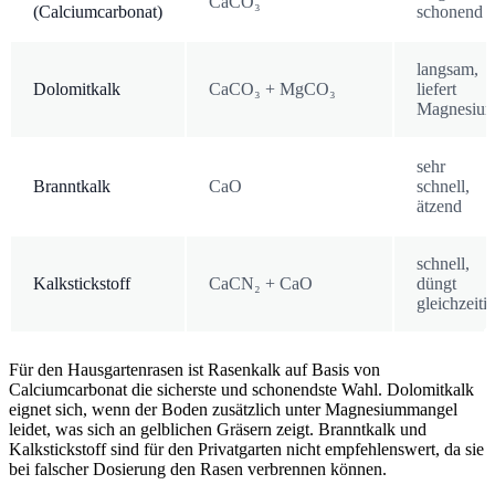
CaCO₃
(Calciumcarbonat)
schonend
langsam,
Dolomitkalk
CaCO₃ + MgCO₃
liefert
Magnesiu
sehr
Branntkalk
CaO
schnell,
ätzend
schnell,
Kalkstickstoff
CaCN₂ + CaO
düngt
gleichzeiti
Für den Hausgartenrasen ist Rasenkalk auf Basis von
Calciumcarbonat die sicherste und schonendste Wahl. Dolomitkalk
eignet sich, wenn der Boden zusätzlich unter Magnesiummangel
leidet, was sich an gelblichen Gräsern zeigt. Branntkalk und
Kalkstickstoff sind für den Privatgarten nicht empfehlenswert, da sie
bei falscher Dosierung den Rasen verbrennen können.