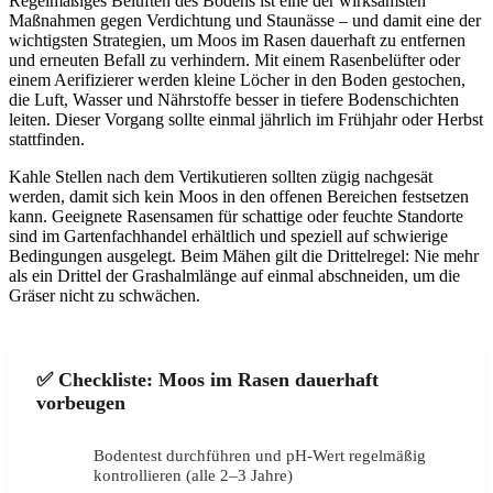
Regelmäßiges Belüften des Bodens ist eine der wirksamsten
Maßnahmen gegen Verdichtung und Staunässe – und damit eine der
wichtigsten Strategien, um Moos im Rasen dauerhaft zu entfernen
und erneuten Befall zu verhindern. Mit einem Rasenbelüfter oder
einem Aerifizierer werden kleine Löcher in den Boden gestochen,
die Luft, Wasser und Nährstoffe besser in tiefere Bodenschichten
leiten. Dieser Vorgang sollte einmal jährlich im Frühjahr oder Herbst
stattfinden.
Kahle Stellen nach dem Vertikutieren sollten zügig nachgesät
werden, damit sich kein Moos in den offenen Bereichen festsetzen
kann. Geeignete Rasensamen für schattige oder feuchte Standorte
sind im Gartenfachhandel erhältlich und speziell auf schwierige
Bedingungen ausgelegt. Beim Mähen gilt die Drittelregel: Nie mehr
als ein Drittel der Grashalmlänge auf einmal abschneiden, um die
Gräser nicht zu schwächen.
✅ Checkliste: Moos im Rasen dauerhaft
vorbeugen
Bodentest durchführen und pH-Wert regelmäßig
✓
kontrollieren (alle 2–3 Jahre)