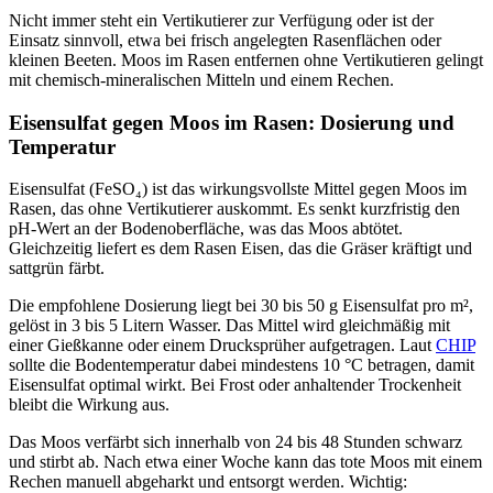
Nicht immer steht ein Vertikutierer zur Verfügung oder ist der
Einsatz sinnvoll, etwa bei frisch angelegten Rasenflächen oder
kleinen Beeten. Moos im Rasen entfernen ohne Vertikutieren gelingt
mit chemisch-mineralischen Mitteln und einem Rechen.
Eisensulfat gegen Moos im Rasen: Dosierung und
Temperatur
Eisensulfat (FeSO₄) ist das wirkungsvollste Mittel gegen Moos im
Rasen, das ohne Vertikutierer auskommt. Es senkt kurzfristig den
pH-Wert an der Bodenoberfläche, was das Moos abtötet.
Gleichzeitig liefert es dem Rasen Eisen, das die Gräser kräftigt und
sattgrün färbt.
Die empfohlene Dosierung liegt bei 30 bis 50 g Eisensulfat pro m²,
gelöst in 3 bis 5 Litern Wasser. Das Mittel wird gleichmäßig mit
einer Gießkanne oder einem Drucksprüher aufgetragen. Laut
CHIP
sollte die Bodentemperatur dabei mindestens 10 °C betragen, damit
Eisensulfat optimal wirkt. Bei Frost oder anhaltender Trockenheit
bleibt die Wirkung aus.
Das Moos verfärbt sich innerhalb von 24 bis 48 Stunden schwarz
und stirbt ab. Nach etwa einer Woche kann das tote Moos mit einem
Rechen manuell abgeharkt und entsorgt werden. Wichtig: