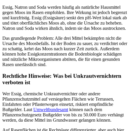
Essig, Natron und Soda werden häufig als natürliche Hausmittel
gegen Moos im Rasen empfohlen. Ihre Wirkung ist jedoch begrenzt
und kurzfristig. Essig (Essigsäure) senkt den pH-Wert lokal stark ab
und tötet oberflächliches Moos ab, ohne die Ursache zu beheben.
Natron und Soda wirken ähnlich, indem sie das Moos austrocknen.
Das grundlegende Problem: Alle drei Mittel bekämpfen nicht die
Ursache des Moosbefalls. Ist der Boden zu sauer, zu verdichtet oder
zu schattig, kehrt das Moos nach kurzer Zeit zurück. Außerdem
können hohe Essigkonzentrationen die Bodenbiologie schädigen
und nützliche Mikroorganismen abtöten, die für einen gesunden
Rasen unerlässlich sind.
Rechtliche Hinweise: Was bei Unkrautvernichtern
verboten ist
Wer Essig, chemische Unkrautvernichter oder andere
Pflanzenschutzmittel auf versiegelten Flächen wie Terrassen,
Einfahrten oder Pflasterwegen einsetzt, riskiert empfindliche
Bußgelder. Laut
Umweltbundesamt
können nach dem
Pflanzenschutzgesetz Bußgelder von bis zu 50.000 Euro verhängt
werden, da diese Mittel ins Grundwasser gelangen können.
Auf Rasenflächen ist die Rechtslage differenzierter, aber auch hier