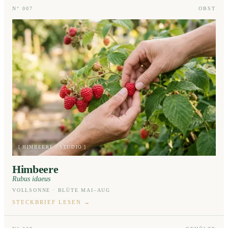
N° 007
OBST
[ HIMBEERE · STUDIO ]
Himbeere
Rubus idaeus
VOLLSONNE · BLÜTE MAI–AUG
STECKBRIEF LESEN
→