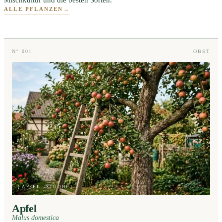
Mischkultur und die besten Sorten.
ALLE PFLANZEN
→
N° 001
OBST
[ APFEL · STUDIO ]
Apfel
Malus domestica