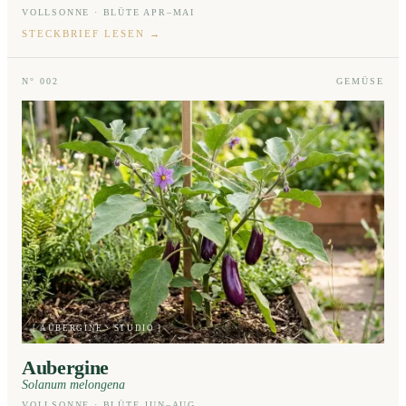
VOLLSONNE · BLÜTE APR–MAI
STECKBRIEF LESEN
→
N° 002
GEMÜSE
[ AUBERGINE · STUDIO ]
Aubergine
Solanum melongena
VOLLSONNE · BLÜTE JUN–AUG