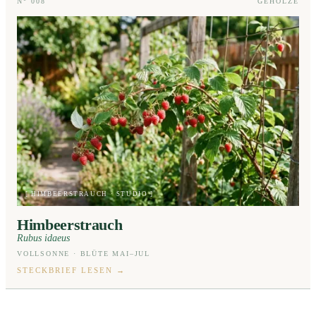
N° 008
GEHÖLZE
[ HIMBEERSTRAUCH · STUDIO ]
Himbeerstrauch
Rubus idaeus
VOLLSONNE · BLÜTE MAI–JUL
STECKBRIEF LESEN
→