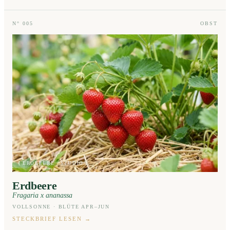
N° 005
OBST
[ ERDBEERE · STUDIO ]
Erdbeere
Fragaria x ananassa
VOLLSONNE · BLÜTE APR–JUN
STECKBRIEF LESEN
→