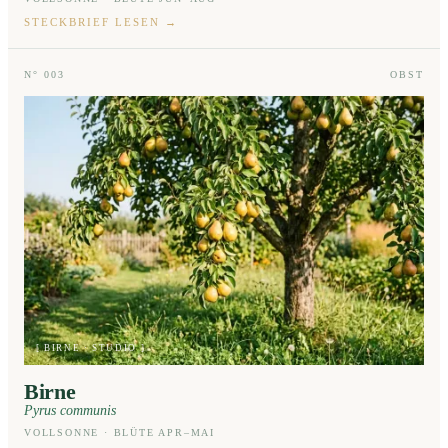
STECKBRIEF LESEN
→
N° 003
OBST
[ BIRNE · STUDIO ]
Birne
Pyrus communis
VOLLSONNE · BLÜTE APR–MAI