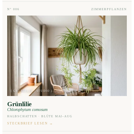
N° 006
ZIMMERPFLANZEN
[ GRÜNLILIE · STUDIO ]
Grünlilie
Chlorophytum comosum
HALBSCHATTEN · BLÜTE MAI–AUG
STECKBRIEF LESEN
→