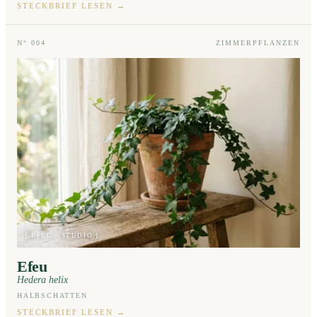
STECKBRIEF LESEN
→
N° 004
ZIMMERPFLANZEN
[ EFEU · STUDIO ]
Efeu
Hedera helix
HALBSCHATTEN
STECKBRIEF LESEN
→