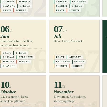
AUSSAAT
SCHNITT
AUSSAAT
PFLANZEN
PLANUNG
PFLEGE
SCHNITT
PFLEGE
ERNTE
SCHUTZ
ERNTE
SCHUTZ
06
07
VI
VII
Juni
Juli
Hauptwachstum. Gießen,
Hitze, Ernte, Nachsaat.
mulchen, beobachten.
ERNTE
PFLEGE
AUSSAAT
PFLANZEN
ERNTE
AUSSAAT
SCHNITT
SCHUTZ
PFLANZEN
PFLEGE
PLANUNG
SCHNITT
SCHUTZ
10
11
X
XI
Oktober
November
Laub sammeln, Beete
Einwintern, Rückschnitt,
abdecken, pflanzen.
Werkzeugpflege.