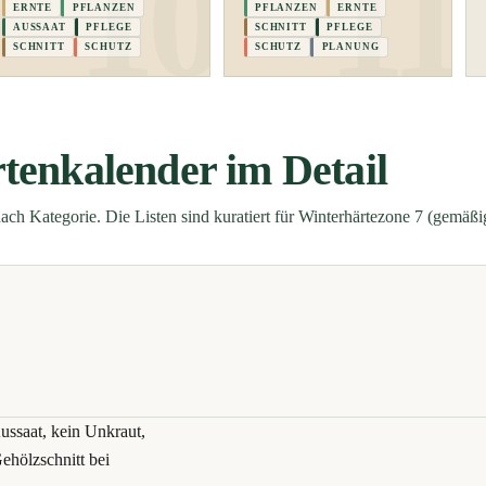
ERNTE
PFLANZEN
PFLANZEN
ERNTE
AUSSAAT
PFLEGE
SCHNITT
PFLEGE
SCHNITT
SCHUTZ
SCHUTZ
PLANUNG
tenkalender im Detail
ach Kategorie. Die Listen sind kuratiert für Winterhärtezone 7 (gemäßi
Aussaat, kein Unkraut,
ehölzschnitt bei