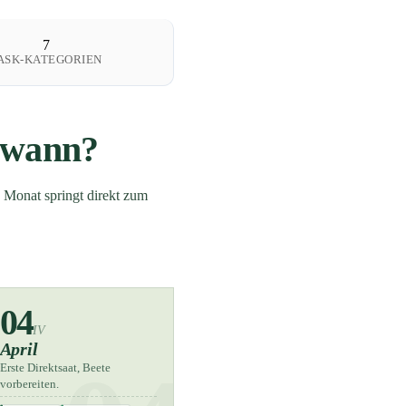
7
ASK-KATEGORIEN
n wann?
 Monat springt direkt zum
04
IV
April
Erste Direktsaat, Beete
vorbereiten.