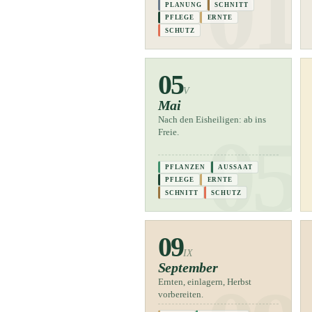
PLANUNG
SCHNITT
PFLEGE
ERNTE
SCHUTZ
05
V
Mai
Nach den Eisheiligen: ab ins
Freie.
PFLANZEN
AUSSAAT
PFLEGE
ERNTE
SCHNITT
SCHUTZ
09
IX
September
Ernten, einlagern, Herbst
vorbereiten.