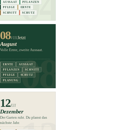
AUSSAAT
PFLANZEN
PFLEGE
ERNTE
SCHNITT
SCHUTZ
08
Jetzt
VIII
August
Volle Ernte, zweite Aussaat.
ERNTE
AUSSAAT
PFLANZEN
SCHNITT
PFLEGE
SCHUTZ
PLANUNG
12
XII
Dezember
Der Garten ruht. Du planst das
nächste Jahr.