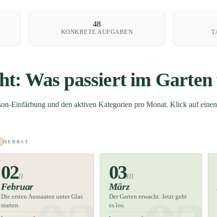
48
KONKRETE AUFGABEN
T
cht: Was passiert im Garte
on-Einfärbung und den aktiven Kategorien pro Monat. Klick auf einen
HERBST
02
03
II
III
Februar
März
Die ersten Aussaaten unter Glas
Der Garten erwacht. Jetzt geht
starten.
es los.