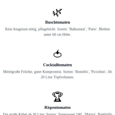
🌿
Buschtomaten
Kein Ausgeizen nötig, pflegeleicht. Sorten: 'Balkonstar', 'Patio'. Bleiben
unter 60 cm Höhe.
🍅
Cocktailtomaten
Mittelgroße Früchte, guter Kompromiss. Sorten: 'Romello', 'Piccolino'. Ab
20 Liter Topfvolumen.
🏆
Rispentomaten
Für große Kübel ab 30 Liter. Sorten: 'Supersweet 100', 'Matina'. Rankhilfe