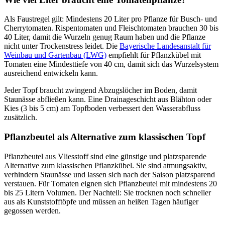
Als Faustregel gilt: Mindestens 20 Liter pro Pflanze für Busch- und
Cherrytomaten. Rispentomaten und Fleischtomaten brauchen 30 bis
40 Liter, damit die Wurzeln genug Raum haben und die Pflanze
nicht unter Trockenstress leidet. Die
Bayerische Landesanstalt für
Weinbau und Gartenbau (LWG)
empfiehlt für Pflanzkübel mit
Tomaten eine Mindesttiefe von 40 cm, damit sich das Wurzelsystem
ausreichend entwickeln kann.
Jeder Topf braucht zwingend Abzugslöcher im Boden, damit
Staunässe abfließen kann. Eine Drainageschicht aus Blähton oder
Kies (3 bis 5 cm) am Topfboden verbessert den Wasserabfluss
zusätzlich.
Pflanzbeutel als Alternative zum klassischen Topf
Pflanzbeutel aus Vliesstoff sind eine günstige und platzsparende
Alternative zum klassischen Pflanzkübel. Sie sind atmungsaktiv,
verhindern Staunässe und lassen sich nach der Saison platzsparend
verstauen. Für Tomaten eignen sich Pflanzbeutel mit mindestens 20
bis 25 Litern Volumen. Der Nachteil: Sie trocknen noch schneller
aus als Kunststofftöpfe und müssen an heißen Tagen häufiger
gegossen werden.