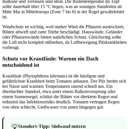
Balkone und Terrassen sind ideal. Die Bodentemperatur im Topf
sollte dauerhaft über 15 °C liegen, was an sonnigen Standorten ab
Mitte Mai in Mitteleuropa (Zone 7 bis 8) in der Regel gewährleistet
ist.
Windschutz ist wichtig, weil starker Wind die Pflanzen austrocknet,
Blüten abwirft und zarte Triebe beschädigt. Hauswände, Geländer
oder Pflanzenwände bieten natürlichen Schutz. Gleichzeitig sollte
die Luft nicht komplett stillstehen, da Luftbewegung Pilzkrankheiten
vorbeugt.
Schutz vor Krautfäule: Warum ein Dach
entscheidend ist
Krautfäule (Phytophthora infestans) ist die häufigste und
gefährlichste Krankheit beim Tomaten anbauen. Der Pilz breitet sich
bei Nässe und warmen Temperaturen rasend schnell aus. Ein
überdachter Standort, etwa unter einem Balkonvorsprung oder
einem Sonnensegel, schützt die Blätter vor direktem Regen und
reduziert das Infektionsrisiko deutlich. Tomaten vertragen Regen
von oben schlecht, Gießwasser von unten hingegen gut.
💡
Standort-Tipp: Südwand nutzen