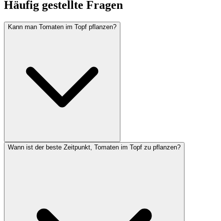
Häufig gestellte Fragen
Kann man Tomaten im Topf pflanzen?
Wann ist der beste Zeitpunkt, Tomaten im Topf zu pflanzen?
Ja, Tomaten lassen sich hervorragend im Topf anbauen. Besonders
gut geeignet sind kompakte Sorten wie Busch- oder Cherrytomaten.
Wichtig sind ein ausreichend großer Topf mit mindestens 20 Litern
Volumen, ein vollsonniger Standort und eine regelmäßige Düngung
ab dem ersten Fruchtansatz.