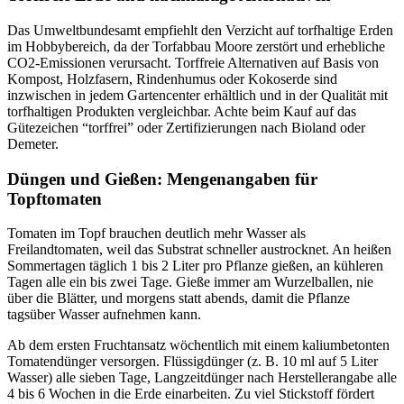
Das Umweltbundesamt empfiehlt den Verzicht auf torfhaltige Erden
im Hobbybereich, da der Torfabbau Moore zerstört und erhebliche
CO2-Emissionen verursacht. Torffreie Alternativen auf Basis von
Kompost, Holzfasern, Rindenhumus oder Kokoserde sind
inzwischen in jedem Gartencenter erhältlich und in der Qualität mit
torfhaltigen Produkten vergleichbar. Achte beim Kauf auf das
Gütezeichen “torffrei” oder Zertifizierungen nach Bioland oder
Demeter.
Düngen und Gießen: Mengenangaben für
Topftomaten
Tomaten im Topf brauchen deutlich mehr Wasser als
Freilandtomaten, weil das Substrat schneller austrocknet. An heißen
Sommertagen täglich 1 bis 2 Liter pro Pflanze gießen, an kühleren
Tagen alle ein bis zwei Tage. Gieße immer am Wurzelballen, nie
über die Blätter, und morgens statt abends, damit die Pflanze
tagsüber Wasser aufnehmen kann.
Ab dem ersten Fruchtansatz wöchentlich mit einem kaliumbetonten
Tomatendünger versorgen. Flüssigdünger (z. B. 10 ml auf 5 Liter
Wasser) alle sieben Tage, Langzeitdünger nach Herstellerangabe alle
4 bis 6 Wochen in die Erde einarbeiten. Zu viel Stickstoff fördert