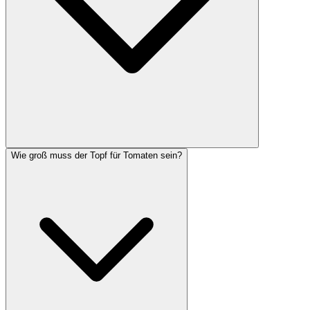
Wie groß muss der Topf für Tomaten sein?
Der beste Zeitpunkt für das Auspflanzen ins Freie ist nach den
Eisheiligen Mitte Mai, wenn keine Nachtfröste mehr drohen. Wer
selbst voranzieht, startet ab Februar oder März auf der Fensterbank.
Jungpflanzen aus dem Gartenfachhandel sind ab Ende April
erhältlich, sollten aber bis nach den Eisheiligen frostfrei aufbewahrt
werden.