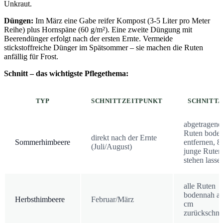
Unkraut.
Düngen:
Im März eine Gabe reifer Kompost (3-5 Liter pro Meter
Reihe) plus Hornspäne (60 g/m²). Eine zweite Düngung mit
Beerendünger erfolgt nach der ersten Ernte. Vermeide
stickstoffreiche Dünger im Spätsommer – sie machen die Ruten
anfällig für Frost.
Schnitt – das wichtigste Pflegethema:
TYP
SCHNITTZEITPUNKT
SCHNITT
abgetragene
Ruten bode
direkt nach der Ernte
Sommerhimbeere
entfernen, 8
(Juli/August)
junge Ruten
stehen lasse
alle Ruten
bodennah au
Herbsthimbeere
Februar/März
cm
zurückschne