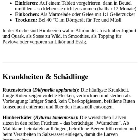
Einfrieren:
Auf einem Tablett vorgefrieren, dann in Beutel
umfüllen – so kleben sie nicht zusammen (haltbar 12 Monate)
Einkochen:
Als Marmelade oder Gelee mit 1:1 Gelierzucker
Trocknen:
Bei 40 °C im Dörrgerät für Tee und Müsli
In der Küche sind Himbeeren wahre Allrounder: frisch über Joghurt
und Quark, als Sosse zu Wild, in Smoothies, als Topping für
Pavlova oder vergoren zu Likör und Essig.
Krankheiten & Schädlinge
Rutensterben (
Didymella applanata
):
Die häufigste Krankheit.
Junge Ruten zeigen violette Flecken, vertrocknen und sterben ab.
Vorbeugung: luftiger Stand, kein Überkopfgiessen, befallene Ruten
konsequent entfernen und über den Hausmüll entsorgen.
Himbeerkäfer (
Byturus tomentosus
):
Die weisslichen Larven
sitzen in den reifen Früchten – das berüchtigte „Würmchen”. Ab
Mai blaue Leimtafeln aufhängen, betroffene Beeren früh ernten und
beim Verarbeiten in Salzwasser einlegen, damit die Larven
heraustreiben.