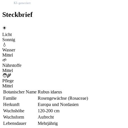
KI-generiert
Steckbrief
☀️
Licht
Sonnig
💧
Wasser
Mittel
🌱
Nährstoffe
Mittel
🧑‍🌾
Pflege
Mittel
Botanischer Name
Rubus idaeus
Familie
Rosengewächse (Rosaceae)
Herkunft
Europa und Nordasien
Wuchshöhe
120-200 cm
Wuchsform
Aufrecht
Lebensdauer
Mehrjährig