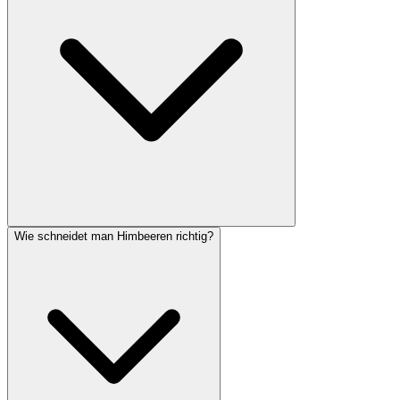
Wie schneidet man Himbeeren richtig?
Die ideale Pflanzzeit für Himbeersträucher liegt im Herbst zwischen
Oktober und November. Die Wurzeln können sich dann noch vor
dem Winter etablieren und treiben im Frühjahr kräftig aus.
Containerware lässt sich aber ganzjährig pflanzen, sofern der Boden
nicht gefroren ist.