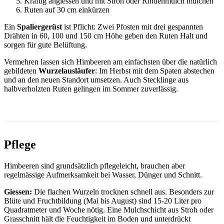
Kräftig angiessen und mit Stroh oder Rindenmulch mulchen
Ruten auf 30 cm einkürzen
Ein
Spaliergerüst
ist Pflicht: Zwei Pfosten mit drei gespannten
Drähten in 60, 100 und 150 cm Höhe geben den Ruten Halt und
sorgen für gute Belüftung.
Vermehren lassen sich Himbeeren am einfachsten über die natürlich
gebildeten
Wurzelausläufer
: Im Herbst mit dem Spaten abstechen
und an den neuen Standort umsetzen. Auch Stecklinge aus
halbverholzten Ruten gelingen im Sommer zuverlässig.
Pflege
Himbeeren sind grundsätzlich pflegeleicht, brauchen aber
regelmässige Aufmerksamkeit bei Wasser, Dünger und Schnitt.
Giessen:
Die flachen Wurzeln trocknen schnell aus. Besonders zur
Blüte und Fruchtbildung (Mai bis August) sind 15-20 Liter pro
Quadratmeter und Woche nötig. Eine Mulchschicht aus Stroh oder
Grasschnitt hält die Feuchtigkeit im Boden und unterdrückt