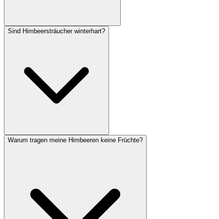
Sind Himbeersträucher winterhart?
Sommerhimbeeren werden nach der Ernte zurückgeschnitten – die
abgetragenen zweijährigen Ruten kommen bodennah heraus, junge
Ruten bleiben stehen. Herbsthimbeeren schneidest du im Spätwinter
komplett auf 5 cm zurück, da sie an einjährigen Trieben fruchten.
Warum tragen meine Himbeeren keine Früchte?
Ja, Himbeersträucher sind bis etwa -25 °C winterhart und brauchen
keinen Winterschutz. Lediglich bei Topfkultur solltest du das Gefäß
mit Vlies umwickeln, da die Wurzeln sonst durchfrieren können.