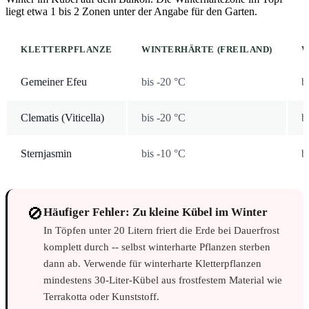
liegt etwa 1 bis 2 Zonen unter der Angabe für den Garten.
KLETTERPFLANZE
WINTERHÄRTE (FREILAND)
W
Gemeiner Efeu
bis -20 °C
b
Clematis (Viticella)
bis -20 °C
b
Sternjasmin
bis -10 °C
b
🚫
Häufiger Fehler: Zu kleine Kübel im Winter
In Töpfen unter 20 Litern friert die Erde bei Dauerfrost
komplett durch -- selbst winterharte Pflanzen sterben
dann ab. Verwende für winterharte Kletterpflanzen
mindestens 30-Liter-Kübel aus frostfestem Material wie
Terrakotta oder Kunststoff.