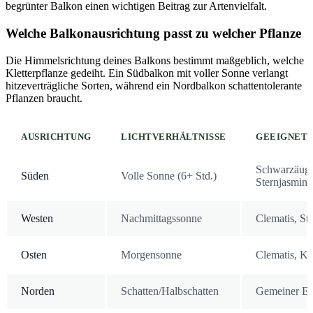
begrünter Balkon einen wichtigen Beitrag zur Artenvielfalt.
Welche Balkonausrichtung passt zu welcher Pflanze
Die Himmelsrichtung deines Balkons bestimmt maßgeblich, welche
Kletterpflanze gedeiht. Ein Südbalkon mit voller Sonne verlangt
hitzeverträgliche Sorten, während ein Nordbalkon schattentolerante
Pflanzen braucht.
AUSRICHTUNG
LICHTVERHÄLTNISSE
GEEIGNET
Schwarzäugi
Süden
Volle Sonne (6+ Std.)
Sternjasmin
Westen
Nachmittagssonne
Clematis, St
Osten
Morgensonne
Clematis, Ka
Norden
Schatten/Halbschatten
Gemeiner Ef