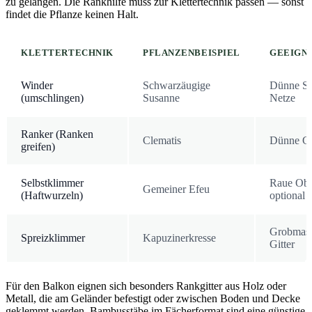
zu gelangen. Die Rankhilfe muss zur Klettertechnik passen — sonst
findet die Pflanze keinen Halt.
KLETTERTECHNIK
PFLANZENBEISPIEL
GEEIGN
Winder
Schwarzäugige
Dünne St
(umschlingen)
Susanne
Netze
Ranker (Ranken
Clematis
Dünne Git
greifen)
Selbstklimmer
Raue Ober
Gemeiner Efeu
(Haftwurzeln)
optional
Grobmasc
Spreizklimmer
Kapuzinerkresse
Gitter
Für den Balkon eignen sich besonders Rankgitter aus Holz oder
Metall, die am Geländer befestigt oder zwischen Boden und Decke
geklemmt werden. Bambusstäbe im Fächerformat sind eine günstige