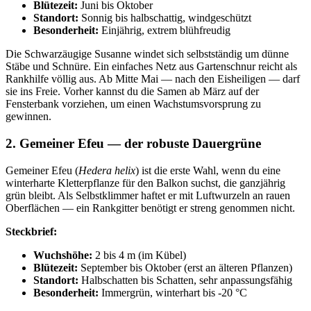
Blütezeit:
Juni bis Oktober
Standort:
Sonnig bis halbschattig, windgeschützt
Besonderheit:
Einjährig, extrem blühfreudig
Die Schwarzäugige Susanne windet sich selbstständig um dünne
Stäbe und Schnüre. Ein einfaches Netz aus Gartenschnur reicht als
Rankhilfe völlig aus. Ab Mitte Mai — nach den Eisheiligen — darf
sie ins Freie. Vorher kannst du die Samen ab März auf der
Fensterbank vorziehen, um einen Wachstumsvorsprung zu
gewinnen.
2. Gemeiner Efeu — der robuste Dauergrüne
Gemeiner Efeu (
Hedera helix
) ist die erste Wahl, wenn du eine
winterharte Kletterpflanze für den Balkon suchst, die ganzjährig
grün bleibt. Als Selbstklimmer haftet er mit Luftwurzeln an rauen
Oberflächen — ein Rankgitter benötigt er streng genommen nicht.
Steckbrief:
Wuchshöhe:
2 bis 4 m (im Kübel)
Blütezeit:
September bis Oktober (erst an älteren Pflanzen)
Standort:
Halbschatten bis Schatten, sehr anpassungsfähig
Besonderheit:
Immergrün, winterhart bis -20 °C