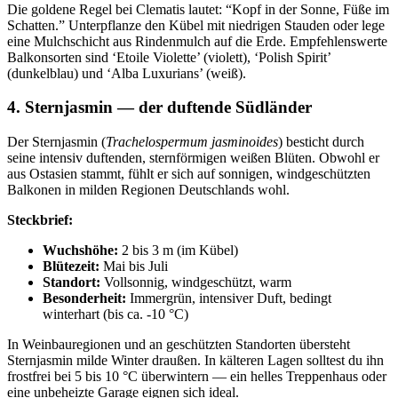
Die goldene Regel bei Clematis lautet: “Kopf in der Sonne, Füße im
Schatten.” Unterpflanze den Kübel mit niedrigen Stauden oder lege
eine Mulchschicht aus Rindenmulch auf die Erde. Empfehlenswerte
Balkonsorten sind ‘Etoile Violette’ (violett), ‘Polish Spirit’
(dunkelblau) und ‘Alba Luxurians’ (weiß).
4. Sternjasmin — der duftende Südländer
Der Sternjasmin (
Trachelospermum jasminoides
) besticht durch
seine intensiv duftenden, sternförmigen weißen Blüten. Obwohl er
aus Ostasien stammt, fühlt er sich auf sonnigen, windgeschützten
Balkonen in milden Regionen Deutschlands wohl.
Steckbrief:
Wuchshöhe:
2 bis 3 m (im Kübel)
Blütezeit:
Mai bis Juli
Standort:
Vollsonnig, windgeschützt, warm
Besonderheit:
Immergrün, intensiver Duft, bedingt
winterhart (bis ca. -10 °C)
In Weinbauregionen und an geschützten Standorten übersteht
Sternjasmin milde Winter draußen. In kälteren Lagen solltest du ihn
frostfrei bei 5 bis 10 °C überwintern — ein helles Treppenhaus oder
eine unbeheizte Garage eignen sich ideal.