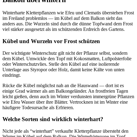
Winterharte Kletterpflanzen wie Efeu und Clematis überstehen Frost
im Freiland problemlos — im Kübel auf dem Balkon sieht das
anders aus. Die Wurzeln sind durch die dünne Topfwand dem Frost
viel stärker ausgesetzt als im schützenden Erdreich des Gartens.
Kübel und Wurzeln vor Frost schützen
Der wichtigste Winterschutz gilt nicht der Pflanze selbst, sondern
dem Kübel. Umwickle den Topf mit Kokosmatten, Luftpolsterfolie
oder Winterschutzvlies. Stelle den Kübel auf eine isolierende
Unterlage aus Styropor oder Holz, damit keine Kälte von unten
eindringt.
Rücke die Kübel möglichst nah an die Hauswand — dort ist es
einige Grad wärmer als am Balkongeländer. An frostfreien Tagen
leicht gießen, denn auch im Winter verdunsten immergrüne Pflanzen
wie Efeu Wasser über ihre Blätter. Vertrocknen ist im Winter eine
häufigere Todesursache als Erfrieren.
Welche Sorten sind wirklich winterhart?
Nicht jede als “winterhart” verkaufte Kletterpflanze übersteht den
Winter im Kübel auf dem Balkon. Die Winterhärtezone im Topf