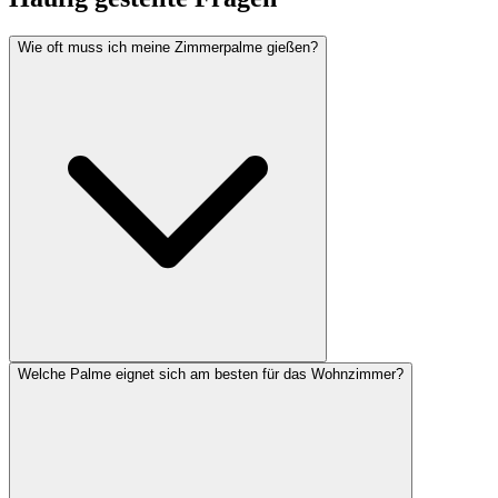
Wie oft muss ich meine Zimmerpalme gießen?
Welche Palme eignet sich am besten für das Wohnzimmer?
Im Sommer etwa einmal pro Woche, im Winter alle 10–14 Tage.
Das Substrat darf zwischen den Wassergaben leicht antrocknen,
Staunässe ist jedoch unbedingt zu vermeiden. Am besten mit dem
Finger die oberste Erdschicht prüfen – erst gießen, wenn sie trocken
ist.