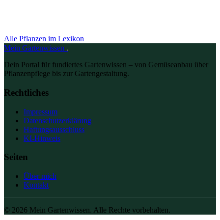
Alle Pflanzen im Lexikon
Mein
Gartenwissen
.
Dein Portal für fundiertes Gartenwissen – von Gemüseanbau über
Pflanzenpflege bis zur Gartengestaltung.
Rechtliches
Impressum
Datenschutzerklärung
Haftungsausschluss
KI-Hinweis
Seiten
Über mich
Kontakt
© 2026 Mein Gartenwissen. Alle Rechte vorbehalten.