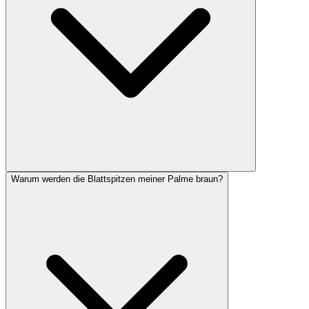
Warum werden die Blattspitzen meiner Palme braun?
Die Kentia-Palme (Howea forsteriana) gilt als die robusteste Wahl
für Innenräume: Sie verträgt weniger Licht als die meisten anderen
Arten, wächst langsam und bleibt lange schön. Wer etwas mehr
Helligkeit bieten kann, ist mit der Areca-Palme gut beraten.