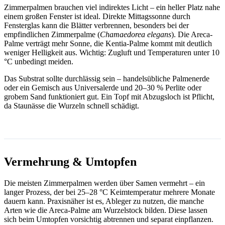
Zimmerpalmen brauchen viel indirektes Licht – ein heller Platz nahe
einem großen Fenster ist ideal. Direkte Mittagssonne durch
Fensterglas kann die Blätter verbrennen, besonders bei der
empfindlichen Zimmerpalme (
Chamaedorea elegans
). Die Areca-
Palme verträgt mehr Sonne, die Kentia-Palme kommt mit deutlich
weniger Helligkeit aus. Wichtig: Zugluft und Temperaturen unter 10
°C unbedingt meiden.
Das Substrat sollte durchlässig sein – handelsübliche Palmenerde
oder ein Gemisch aus Universalerde und 20–30 % Perlite oder
grobem Sand funktioniert gut. Ein Topf mit Abzugsloch ist Pflicht,
da Staunässe die Wurzeln schnell schädigt.
Vermehrung & Umtopfen
Die meisten Zimmerpalmen werden über Samen vermehrt – ein
langer Prozess, der bei 25–28 °C Keimtemperatur mehrere Monate
dauern kann. Praxisnäher ist es, Ableger zu nutzen, die manche
Arten wie die Areca-Palme am Wurzelstock bilden. Diese lassen
sich beim Umtopfen vorsichtig abtrennen und separat einpflanzen.