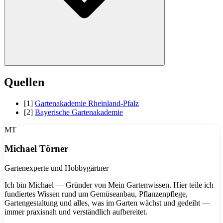
Braune Blattspitzen entstehen meist durch zu trockene Raumluft, zu
Quellen
wenig Wasser oder Kalkwasser. Besprühe die Blätter regelmäßig mit
kalkarmem Wasser, stelle die Palme nicht direkt über eine Heizung
[1]
Gartenakademie Rheinland-Pfalz
und gieße bevorzugt mit gesammeltem Regenwasser oder
[2]
Bayerische Gartenakademie
abgestandenem Leitungswasser.
MT
Michael Törner
Gartenexperte und Hobbygärtner
Ich bin Michael — Gründer von Mein Gartenwissen. Hier teile ich
fundiertes Wissen rund um Gemüseanbau, Pflanzenpflege,
Gartengestaltung und alles, was im Garten wächst und gedeiht —
immer praxisnah und verständlich aufbereitet.