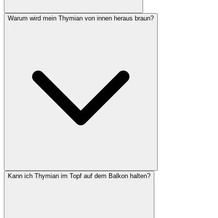
Warum wird mein Thymian von innen heraus braun?
Schneide Thymian zweimal jährlich: einmal nach der Blüte im
Spätsommer und einmal im Frühjahr, sobald die Pflanze neu
austreibt. Wichtig ist, niemals ins alte, verholzte Holz zu schneiden -
- das treibt nicht mehr aus. Kürze nur die grünen, weichen Triebe
um etwa ein Drittel.
Kann ich Thymian im Topf auf dem Balkon halten?
Verholzung von innen ist normal bei älteren Thymianpflanzen und
meist ein Zeichen für fehlenden Rückschnitt. Regelmäßiges Stutzen
hält die Pflanze kompakt. Ist die Pflanze schon stark verholzt, hilft
nur noch eine Neupflanzung oder das Bewurzeln junger Triebe als
Stecklinge.