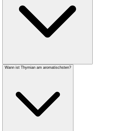
Wann ist Thymian am aromatischsten?
Thymian eignet sich hervorragend für die Topfkultur, wenn der
Standort vollsonnig und das Substrat durchlässig ist. Verwende
Kräutererde gemischt mit Sand und ein Gefäß mit Abzugsloch.
Gieße erst, wenn die Erde oberflächlich abgetrocknet ist.