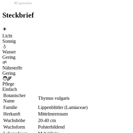
KI-generiert
Steckbrief
☀️
Licht
Sonnig
💧
Wasser
Gering
🌱
Nährstoffe
Gering
🧑‍🌾
Pflege
Einfach
Botanischer
Thymus vulgaris
Name
Familie
Lippenblütler (Lamiaceae)
Herkunft
Mittelmeerraum
Wuchshöhe
20-40 cm
Wuchsform
Polsterbildend