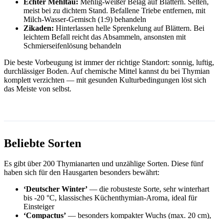
Echter Mehltau:
Mehlig-weißer Belag auf Blättern. Selten,
meist bei zu dichtem Stand. Befallene Triebe entfernen, mit
Milch-Wasser-Gemisch (1:9) behandeln
Zikaden:
Hinterlassen helle Sprenkelung auf Blättern. Bei
leichtem Befall reicht das Absammeln, ansonsten mit
Schmierseifenlösung behandeln
Die beste Vorbeugung ist immer der richtige Standort: sonnig, luftig,
durchlässiger Boden. Auf chemische Mittel kannst du bei Thymian
komplett verzichten — mit gesunden Kulturbedingungen löst sich
das Meiste von selbst.
Beliebte Sorten
Es gibt über 200 Thymianarten und unzählige Sorten. Diese fünf
haben sich für den Hausgarten besonders bewährt:
‘Deutscher Winter’
— die robusteste Sorte, sehr winterhart
bis -20 °C, klassisches Küchenthymian-Aroma, ideal für
Einsteiger
‘Compactus’
— besonders kompakter Wuchs (max. 20 cm),