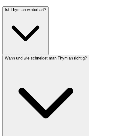
Ist Thymian winterhart?
Wann und wie schneidet man Thymian richtig?
Der echte Gartenthymian (Thymus vulgaris) ist in Mitteleuropa bis
etwa -15 °C winterhart, wenn er einen durchlässigen Boden hat.
Staunässe im Winter ist gefährlicher als Frost. Im Topf solltest du
das Gefäß an eine geschützte Hauswand stellen und mit Vlies
abdecken.