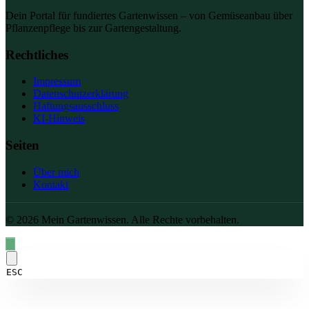
Dein Portal für fundiertes Gartenwissen – von Gemüseanbau über
Pflanzenpflege bis zur Gartengestaltung.
Rechtliches
Impressum
Datenschutzerklärung
Haftungsausschluss
KI-Hinweis
Seiten
Über mich
Kontakt
© 2026 Mein Gartenwissen. Alle Rechte vorbehalten.
ESC