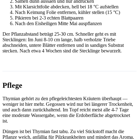
Samen dünn aussäen und nur andrücken
Mit Klarsichtfolie abdecken, hell bei 18 °C aufstellen
Nach Keimung Folie entfernen, kühler stellen (15 °C)
Pikieren bei 2-3 echten Blattpaaren
Nach den Eisheiligen Mitte Mai auspflanzen
Der Pflanzabstand beträgt 25-30 cm. Schneller geht es mit
Stecklingen: Im Juni 8-10 cm lange, halb verholzte Triebe
abschneiden, untere Blätter entfernen und in sandiges Substrat
stecken. Nach etwa 4 Wochen sind die Stecklinge bewurzelt.
Pflege
Thymian gehört zu den pflegeleichtesten Kräutern überhaupt —
weniger ist hier mehr. Gegossen wird nur bei längerer Trockenheit,
und auch dann zurückhaltend. Im Topf reicht meist alle 4-7 Tage
eine moderate Wassergabe, wenn die Erdoberfläche abgetrocknet
ist.
Düngen ist bei Thymian fast tabu. Zu viel Stickstoff macht die
Pflanze weich, anfällig für Pilzkrankheiten und mindert das Aroma.