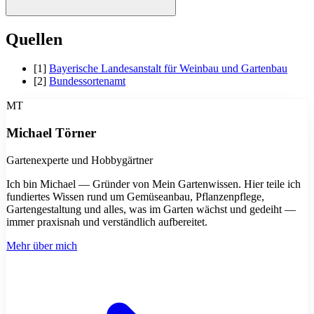
Das Aroma ist kurz vor der Blüte am intensivsten, meist zwischen
Quellen
Mai und Juni. Geerntet wird am besten an einem sonnigen
Vormittag, sobald der Tau abgetrocknet ist. Dann sind die
[1]
Bayerische Landesanstalt für Weinbau und Gartenbau
ätherischen Öle am stärksten konzentriert.
[2]
Bundessortenamt
MT
Michael Törner
Gartenexperte und Hobbygärtner
Ich bin Michael — Gründer von Mein Gartenwissen. Hier teile ich
fundiertes Wissen rund um Gemüseanbau, Pflanzenpflege,
Gartengestaltung und alles, was im Garten wächst und gedeiht —
immer praxisnah und verständlich aufbereitet.
Mehr über mich