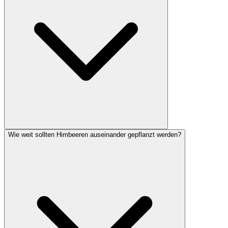
Rindenkompost rund um die Wurzelbasis.
Wie weit sollten Himbeeren auseinander gepflanzt werden?
Häufige Ursachen sind falscher Schnitt, zu wenig Sonne,
Trockenheit während der Blüte oder Bodenmüdigkeit nach
mehrjährigem Anbau am gleichen Standort. Auch ein zu dichter
Bestand reduziert den Ertrag erheblich.