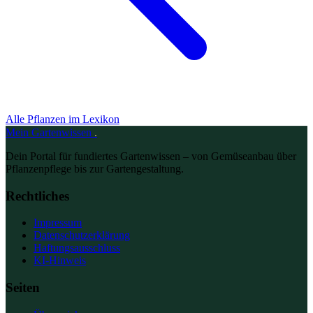
Alle Pflanzen im Lexikon
Mein
Gartenwissen
.
Dein Portal für fundiertes Gartenwissen – von Gemüseanbau über
Pflanzenpflege bis zur Gartengestaltung.
Rechtliches
Impressum
Datenschutzerklärung
Haftungsausschluss
KI-Hinweis
Seiten