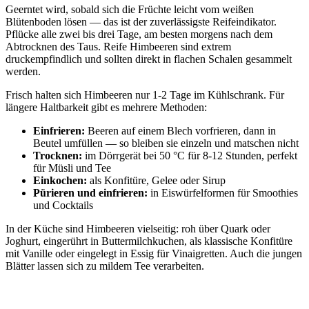
Geerntet wird, sobald sich die Früchte leicht vom weißen
Blütenboden lösen — das ist der zuverlässigste Reifeindikator.
Pflücke alle zwei bis drei Tage, am besten morgens nach dem
Abtrocknen des Taus. Reife Himbeeren sind extrem
druckempfindlich und sollten direkt in flachen Schalen gesammelt
werden.
Frisch halten sich Himbeeren nur 1-2 Tage im Kühlschrank. Für
längere Haltbarkeit gibt es mehrere Methoden:
Einfrieren:
Beeren auf einem Blech vorfrieren, dann in
Beutel umfüllen — so bleiben sie einzeln und matschen nicht
Trocknen:
im Dörrgerät bei 50 °C für 8-12 Stunden, perfekt
für Müsli und Tee
Einkochen:
als Konfitüre, Gelee oder Sirup
Pürieren und einfrieren:
in Eiswürfelformen für Smoothies
und Cocktails
In der Küche sind Himbeeren vielseitig: roh über Quark oder
Joghurt, eingerührt in Buttermilchkuchen, als klassische Konfitüre
mit Vanille oder eingelegt in Essig für Vinaigretten. Auch die jungen
Blätter lassen sich zu mildem Tee verarbeiten.