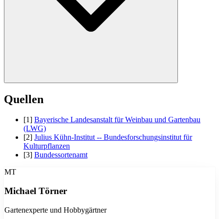
Innerhalb einer Reihe pflanzt du Himbeeren mit 40-60 cm Abstand,
Quellen
zwischen den Reihen solltest du 150-200 cm einplanen. So bleibt
der Bestand luftig und Pilzkrankheiten haben weniger Chancen.
[1]
Bayerische Landesanstalt für Weinbau und Gartenbau
(LWG)
[2]
Julius Kühn-Institut -- Bundesforschungsinstitut für
Kulturpflanzen
[3]
Bundessortenamt
MT
Michael Törner
Gartenexperte und Hobbygärtner