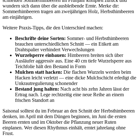
schneiden Sommerhimbeeren im Frühjahr komplett zurück und
wundern sich dann über die ausbleibende Ernte. Merke dir:
Sommerhimbeeren tragen am zweijährigen Holz, Herbsthimbeeren
am einjährigen.
Weitere Praxis-Tipps, die den Unterschied machen:
Beschrifte deine Sorten:
Sommer- und Herbsthimbeeren
brauchen unterschiedlichen Schnitt — ein Etikett am
Drahtspalier verhindert Verwechslungen
Wurzelsperre einbauen:
Himbeeren breiten sich über
Ausläufer aggressiv aus. Eine 40 cm tiefe Wurzelsperre aus
Teichfolie hält den Bestand in Form
Mulchen statt hacken:
Die flachen Wurzeln werden beim
Hacken leicht verletzt — eine dicke Mulchschicht erledigt die
Unkrautregulierung schonender
Bestand jung halten:
Nach acht bis zehn Jahren lässt der
Ertrag nach. Lege rechtzeitig eine neue Reihe an einem
frischen Standort an
Saisonal solltest du im Februar an den Schnitt der Herbsthimbeeren
denken, im April mit dem Düngen beginnen, im Juni die ersten
Beeren ernten und im Oktober die Pflanzung neuer Ruten
einplanen. Wer diesen Rhythmus einhält, erntet jahrelang ohne
Frust.