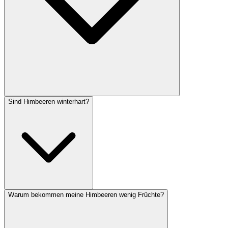
Sind Himbeeren winterhart?
Sommerhimbeeren tragen an den zweijährigen Ruten -- diese
werden direkt nach der Ernte bodennah entfernt, die neuen
Jungruten bleiben stehen. Herbsthimbeeren schneidest du im späten
Winter (Februar) komplett bodennah zurück, da sie am einjährigen
Holz fruchten.
Warum bekommen meine Himbeeren wenig Früchte?
Ja, Himbeeren sind sehr winterhart und vertragen Temperaturen bis
etwa -25 °C. Lediglich frisch gepflanzte Exemplare profitieren im
ersten Winter von einer Mulchschicht aus Laub oder