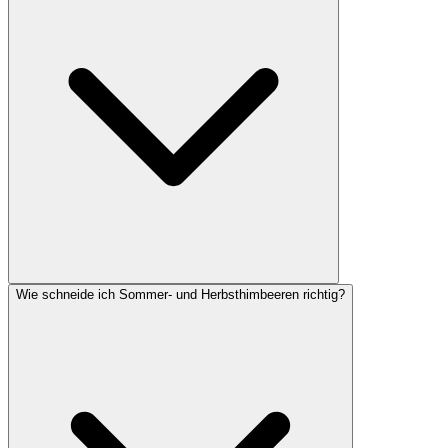
Wie schneide ich Sommer- und Herbsthimbeeren richtig?
Die beste Pflanzzeit ist der Herbst zwischen Oktober und
November, da die Wurzeln dann noch vor dem Winter anwachsen
können. Alternativ funktioniert auch das zeitige Frühjahr (März bis
April), sobald der Boden frostfrei ist.