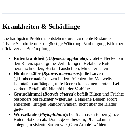
Krankheiten & Schädlinge
Die häufigsten Probleme entstehen durch zu dichte Bestände,
falsche Standorte oder ungünstige Witterung. Vorbeugung ist immer
effektiver als Bekämpfung.
Rutenkrankheit (
Didymella applanata
):
violette Flecken an
den Ruten, später graue Verfärbungen. Befallene Ruten
herausschneiden, Bestand auslichten, Mulch erneuern.
Himbeerkäfer (
Byturus tomentosus
):
die Larven
(„Himbeermade”) sitzen in den Früchten. Im Mai weiße
Leimtafeln aufhängen, reife Beeren konsequent ernten. Bei
starkem Befall hilft Niemöl in der Vorblüte.
Grauschimmel (
Botrytis cinerea
):
befällt Blüten und Früchte
besonders bei feuchter Witterung. Befallene Beeren sofort
entfernen, luftigen Standort wählen, nicht über die Blätter
gießen.
Wurzelfäule (
Phytophthora
):
bei Staunässe sterben ganze
Ruten plötzlich ab. Drainage verbessern, Pflanzdamm
anlegen, resistente Sorten wie ‚Glen Ample’ wählen.