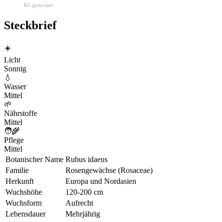
KI-generiert
Steckbrief
☀️
Licht
Sonnig
💧
Wasser
Mittel
🌱
Nährstoffe
Mittel
🧑‍🌾
Pflege
Mittel
Botanischer Name
Rubus idaeus
Familie
Rosengewächse (Rosaceae)
Herkunft
Europa und Nordasien
Wuchshöhe
120-200 cm
Wuchsform
Aufrecht
Lebensdauer
Mehrjährig