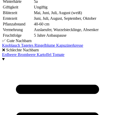
Winterhärte
5a
Giftigkeit
Ungiftig
Blütezeit
Mai, Juni, Juli, August (weiß)
Erntezeit
Juni, Juli, August, September, Oktober
Pflanzabstand
40-60 cm
Vermehrung
Auslaeufer, Wurzelstecklinge, Absenker
Fruchtfolge
5 Jahre Anbaupause
✅
Gute Nachbarn
Knoblauch
Tagetes
Ringelblume
Kapuzinerkresse
❌
Schlechte Nachbarn
Erdbeere
Brombeere
Kartoffel
Tomate